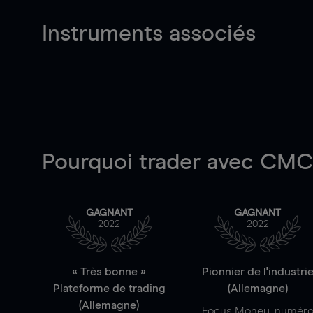
Instruments associés
Pourquoi trader
avec CMC 
GAGNANT
GAGNANT
2022
2022
« Très bonne »
Pionnier de l'industri
Plateforme de trading
(Allemagne)
(Allemagne)
Focus Money, numér