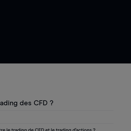
rading des CFD ?
(CFD) est une forme populaire de trading de
tre le trading de CFD et le trading d'actions ?