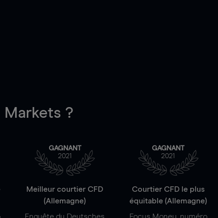
Markets ?
GAGNANT
GAGNANT
2021
2021
e
Meilleur courtier CFD
Courtier CFD le plus
(Allemagne)
équitable (Allemagne)
o
Enquête du Deutsches
Focus Money, numéro