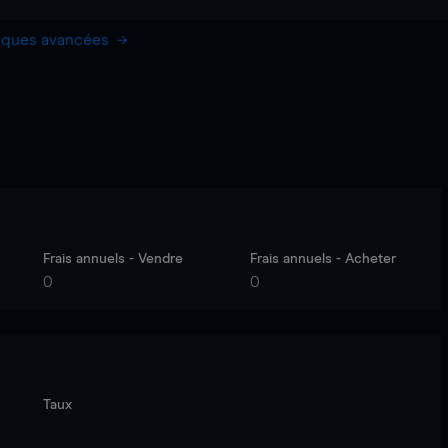
hiques avancées
Frais annuels - Vendre
Frais annuels - Acheter
0
0
Taux