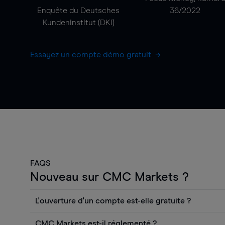
Enquête du Deutsches
36/2022
Kundeninstitut (DKI)
Essayez un compte démo gratuit
FAQS
Nouveau sur CMC Markets ?
L'ouverture d'un compte est-elle gratuite ?
L'ouverture d'un compte CFD en direct est gratuite.
CMC Markets est-il réglementé ?