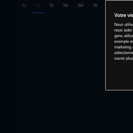
1J
3J
1S
1M
3M
1A
intervalle:
10 
Votre vi
Nous utili
nous aider
gens utilis
exemple en
marketing 
sélectionn
savoir plu