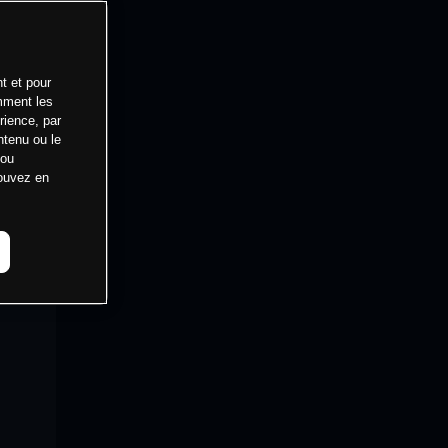
t et pour
mment les
rience, par
ntenu ou le
 ou
pouvez en