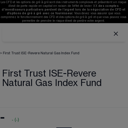
Les CFD et les options de gré à gré sont des instruments complexes et présentent un risque 
élevé de perte rapide en capital en raison de l’effet de levier. 
XX
des comptes 
d’investisseurs particuliers perdent de l’argent lors de la négociation de CFD et 
d’options de gré à gré avec ce fournisseur. 
V
ous devez vous assurer que vous 
comprenez le fonctionnement des CFD et des options de gré à gré et que vous pouvez vous 
permettre de prendre le risque élevé de perdre votre argent. 
>
First Trust ISE-Revere Natural Gas Index Fund
First Trust ISE-Revere
Natural Gas Index Fund
-
-
(
-
)