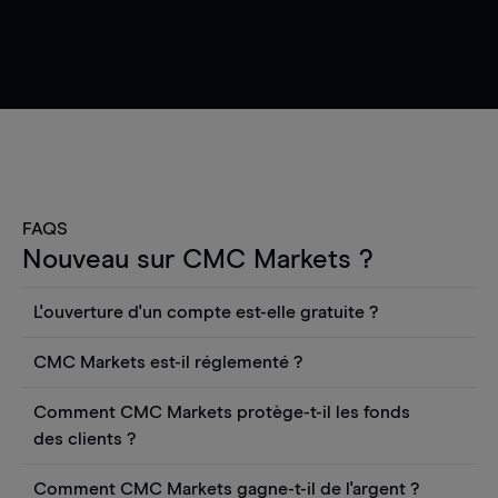
FAQS
Nouveau sur CMC Markets ?
L'ouverture d'un compte est-elle gratuite ?
L'ouverture d'un compte CFD en direct est
CMC Markets est-il réglementé ?
gratuite. Vous pouvez également consulter les
CMC Markets Germany GmbH est une société
cours et utiliser des outils tels que les graphiques,
Comment CMC Markets protège-t-il les fonds
autorisée et réglementée par l'autorité fédérale
les informations Reuters ou les rapports
des clients ?
allemande de surveillance financière (BaFin) sous
quantitatifs sur les actions Morningstar, sans
CMC Markets Germany GmbH est une société
le numéro d'enregistrement 154814. CMC Markets
frais. Toutefois, vous devrez déposer des fonds
Comment CMC Markets gagne-t-il de l'argent ?