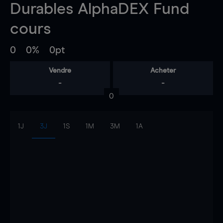
Durables AlphaDEX Fund
cours
0
0%
0pt
Vendre
Acheter
-
-
0
1J
3J
1S
1M
3M
1A