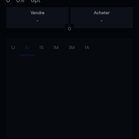
0
0%
0pt
Vendre
Acheter
-
-
0
1J
3J
1S
1M
3M
1A