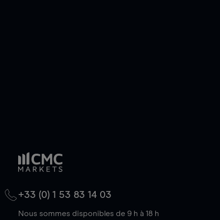
efficacement votre risque. Avec les CFD, vous
pouvez également prendre une position longue
ou courte et ouvrir une position sur l'instrument
de votre choix, que le prix soit en hausse ou en
baisse.
+33 (0) 1 53 83 14 03
Nous sommes disponibles de 9 h à 18 h