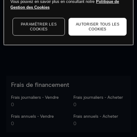
Vous pouvez en savoir plus en consultant notre
Politique de
Gestion des Cookies
Les prix sont indicatifs.
Connectez-vous
pour voir les
dernières données du marché.
Log in
to see latest
PARAMÉTRER LES
AUTORISER TOUS LES
COOKIES
COOKIES
market data
Frais de financement
Frais journaliers - Vendre
Frais journaliers - Acheter
0
0
Frais annuels - Vendre
Frais annuels - Acheter
0
0