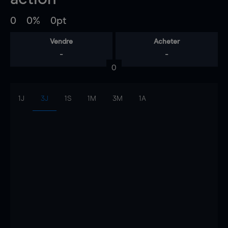
0
0%
0pt
Vendre
Acheter
-
-
0
1J
3J
1S
1M
3M
1A