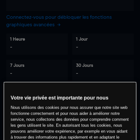
Connectez-vous pour débloquer les fonctions
graphiques avancées
1 Heure
1 Jour
-
-
7 Jours
30 Jours
-
-
Votre vie privée est importante pour nous
0
% des clients ont une position à
sur
Nous utilisons des cookies pour nous assurer que notre site web
cet actif
fonctionne correctement et pour nous aider à améliorer notre
service, nous collectons des données pour comprendre comment
les gens utilisent le site. En autorisant tous les cookies, nous
Commencez à trader
pouvons améliorer votre expérience, par exemple en vous aidant
à trouver des informations plus rapidement et en adaptant le