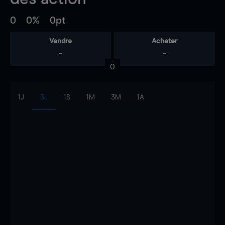
0
0%
0pt
Vendre
Acheter
-
-
0
1J
3J
1S
1M
3M
1A