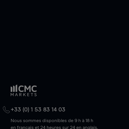
ou courte et ouvrir une position sur l'instrument
de votre choix, que le prix soit en hausse ou en
baisse.
+33 (0) 1 53 83 14 03
Nous sommes disponibles de 9 h à 18 h
en français et 24 heures sur 24 en anglais.