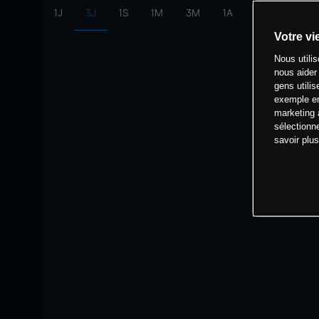
1J
3J
1S
1M
3M
1A
intervalle:
10 
Votre vi
Nous utili
nous aider
gens utilis
exemple en
marketing 
sélectionn
savoir plu