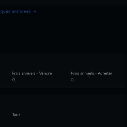
hiques avancées
Frais annuels - Vendre
Frais annuels - Acheter
0
0
Taux