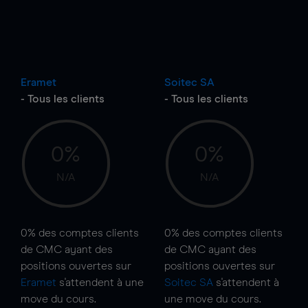
Eramet
Soitec SA
- Tous les clients
- Tous les clients
0%
0%
N/A
N/A
0%
des comptes clients
0%
des comptes clients
de CMC ayant des
de CMC ayant des
positions ouvertes sur
positions ouvertes sur
Eramet
s'attendent à une
Soitec SA
s'attendent à
move
du cours.
une
move
du cours.