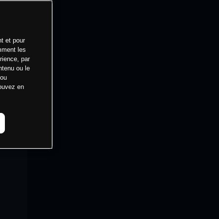
t et pour
mment les
rience, par
ntenu ou le
 ou
pouvez en