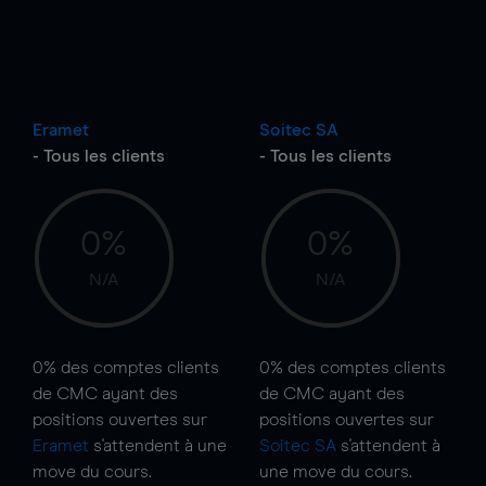
Eramet
Soitec SA
- Tous les clients
- Tous les clients
0%
0%
N/A
N/A
0%
des comptes clients
0%
des comptes clients
de CMC ayant des
de CMC ayant des
positions ouvertes sur
positions ouvertes sur
Eramet
s'attendent à une
Soitec SA
s'attendent à
move
du cours.
une
move
du cours.