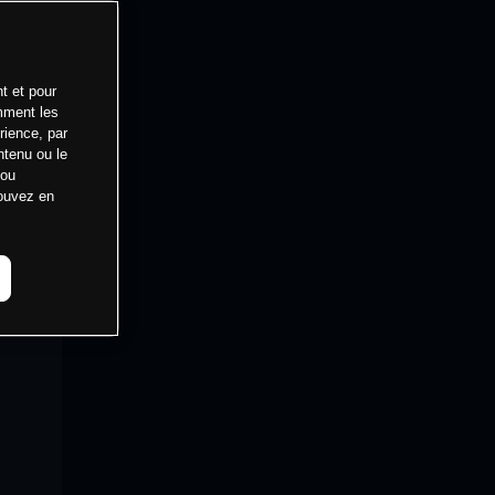
t et pour
mment les
rience, par
ntenu ou le
 ou
pouvez en