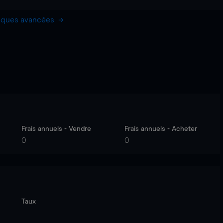
hiques avancées
Frais annuels - Vendre
Frais annuels - Acheter
0
0
Taux