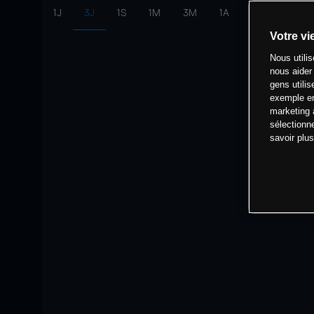
1J
3J
1S
1M
3M
1A
intervalle:
10 
Votre vi
Nous utili
nous aider
gens utilis
exemple en
marketing 
sélectionn
savoir plu