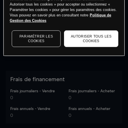
Autoriser tous les cookies » pour accepter ou sélectionnez «
Paramétrer les cookies » pour gérer les paramètres des cookies.
Vous pouvez en savoir plus en consultant notre
Politique de
Les prix sont indicatifs.
Connectez-vous
pour voir les
Gestion des Cookies
dernières données du marché.
Log in
to see latest
market data
PARAMÉTRER LES
AUTORISER TOUS LES
COOKIES
COOKIES
Frais de financement
Frais journaliers - Vendre
Frais journaliers - Acheter
0
0
Frais annuels - Vendre
Frais annuels - Acheter
0
0