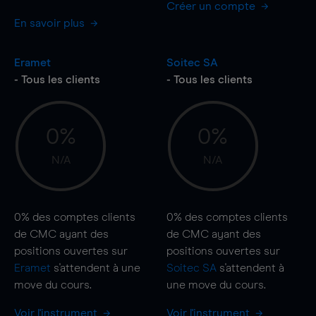
Créer un compte
En savoir plus
Eramet
Soitec SA
- Tous les clients
- Tous les clients
0%
0%
N/A
N/A
0%
des comptes clients
0%
des comptes clients
de CMC ayant des
de CMC ayant des
positions ouvertes sur
positions ouvertes sur
Eramet
s'attendent à une
Soitec SA
s'attendent à
move
du cours.
une
move
du cours.
Voir l'instrument
Voir l'instrument