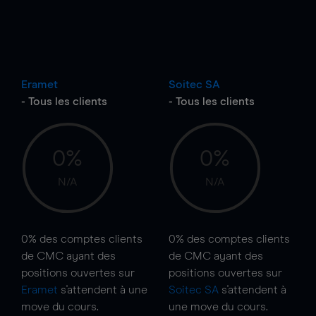
Eramet
Soitec SA
- Tous les clients
- Tous les clients
0%
0%
N/A
N/A
0%
des comptes clients
0%
des comptes clients
de CMC ayant des
de CMC ayant des
positions ouvertes sur
positions ouvertes sur
Eramet
s'attendent à une
Soitec SA
s'attendent à
move
du cours.
une
move
du cours.