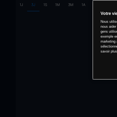
1J
3J
1S
1M
3M
1A
intervalle:
10 
Votre vi
Nous utili
nous aider
gens utilis
exemple en
marketing 
sélectionn
savoir plu