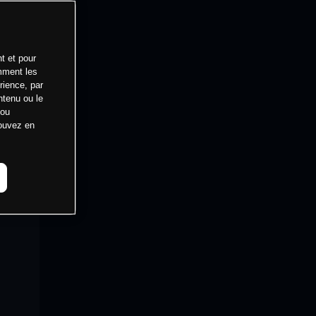
t et pour
mment les
rience, par
ntenu ou le
 ou
pouvez en