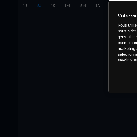
1J
3J
1S
1M
3M
1A
intervalle:
10 
Votre vi
Nous utili
nous aider
gens utilis
exemple en
marketing 
sélectionn
savoir plu