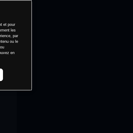
t et pour
mment les
rience, par
ntenu ou le
 ou
pouvez en