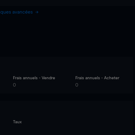
hiques avancées
Frais annuels - Vendre
Frais annuels - Acheter
0
0
Taux