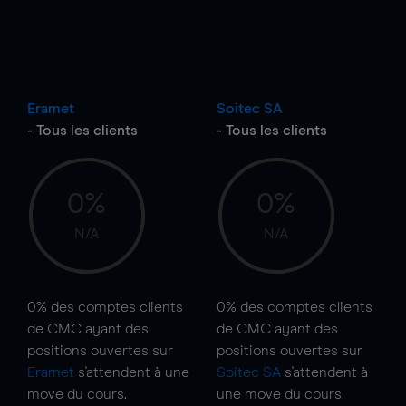
Eramet
Soitec SA
- Tous les clients
- Tous les clients
0%
0%
N/A
N/A
0%
des comptes clients
0%
des comptes clients
de CMC ayant des
de CMC ayant des
positions ouvertes sur
positions ouvertes sur
Eramet
s'attendent à une
Soitec SA
s'attendent à
move
du cours.
une
move
du cours.