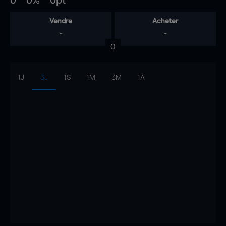
0
0%
0pt
Vendre
Acheter
-
-
0
1J
3J
1S
1M
3M
1A