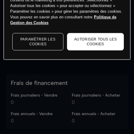
Autoriser tous les cookies » pour accepter ou sélectionnez «
Paramétrer les cookies » pour gérer les paramètres des cookies.
Vous pouvez en savoir plus en consultant notre
Politique de
Les prix sont indicatifs.
Connectez-vous
pour voir les
Gestion des Cookies
dernières données du marché.
Log in
to see latest
market data
PARAMÉTRER LES
AUTORISER TOUS LES
COOKIES
COOKIES
Frais de financement
Frais journaliers - Vendre
Frais journaliers - Acheter
0
0
Frais annuels - Vendre
Frais annuels - Acheter
0
0