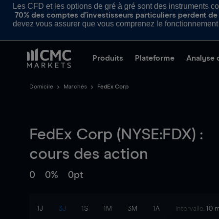
Les CFD et les options de gré à gré sont des instruments com
70% des comptes d’investisseurs particuliers perdent de l
devez vous assurer que vous comprenez le fonctionnement d
Produits
Plateforme
Analyse 
Domicile
Marchés
FedEx Corp
FedEx Corp (NYSE:FDX) :
cours des action
0
0%
0pt
1J
3J
1S
1M
3M
1A
intervalle:
10 