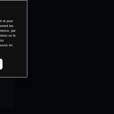
t et pour
mment les
rience, par
ntenu ou le
 ou
pouvez en