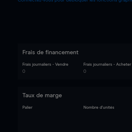
Connectez-vous pour débloquer les fonctions grap
Frais de financement
Frais journaliers - Vendre
Frais journaliers - Acheter
0
0
Taux de marge
Palier
Nombre d’unités