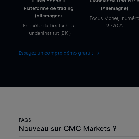
« Très bonne »
Pionnier de l'industri
Plateforme de trading
(Allemagne)
(Allemagne)
Focus Money, numér
Enquête du Deutsches
36/2022
Kundeninstitut (DKI)
Essayez un compte démo gratuit
FAQS
Nouveau sur CMC Markets ?