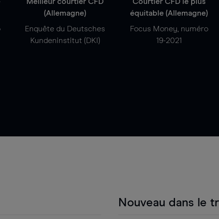
e
Meilleur courtier CFD
Courtier CFD le plus
(Allemagne)
équitable (Allemagne)
o
Enquête du Deutsches
Focus Money, numéro
Kundeninstitut (DKI)
19-2021
Nouveau dans le t