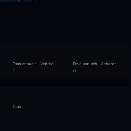
hiques avancées
Frais annuels - Vendre
Frais annuels - Acheter
0
0
Taux