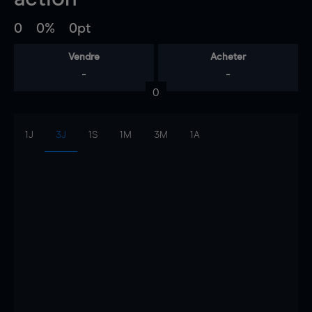
0
0%
0pt
Vendre
Acheter
-
-
0
1J
3J
1S
1M
3M
1A