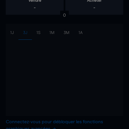
Vendre
Acheter
-
-
0
1J
3J
1S
1M
3M
1A
Connectez-vous pour débloquer les fonctions
graphiques avancées