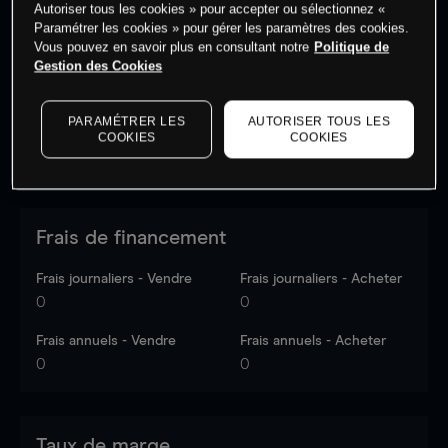
Autoriser tous les cookies » pour accepter ou sélectionnez «
Les prix sont indicatifs.
Connectez-vous
pour voir les
Paramétrer les cookies » pour gérer les paramètres des cookies.
dernières données du marché.
Log in
to see latest
Vous pouvez en savoir plus en consultant notre
Politique de
market data
Gestion des Cookies
PARAMÉTRER LES
AUTORISER TOUS LES
COOKIES
COOKIES
Frais de financement
Frais journaliers - Vendre
Frais journaliers - Acheter
0
0
Frais annuels - Vendre
Frais annuels - Acheter
0
0
Taux de marge