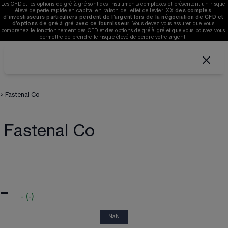
Les CFD et les options de gré à gré sont des instruments complexes et présentent un risque 
élevé de perte rapide en capital en raison de l’effet de levier. 
XX
des comptes 
d’investisseurs particuliers perdent de l’argent lors de la négociation de CFD et 
d’options de gré à gré avec ce fournisseur. 
V
ous devez vous assurer que vous 
comprenez le fonctionnement des CFD et des options de gré à gré et que vous pouvez vous 
permettre de prendre le risque élevé de perdre votre argent. 
>
Fastenal Co
Fastenal Co
-
-
(
-
)
NaN