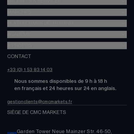
PRODUITS & SERVICES
MARCHÉS
Trading de CFD
CFD à Risque Limité
PLATEFORMES DE TRADING
Forex
Trading d’options
Indices
ACADÉMIE
CMC Next Generation
Comparez des comptes
Actions
Application mobile CMC
À PROPOS
Académie
Coûts
Matières Premières
TradingView
Glossaire
CONTACT
À propos de CMC Markets
Alpha
Obligations
MetaTrader 4 (MT4)
Actualités
Nous contacter
CMC Pro
ETFs
+33 (0) 1 53 83 14 03
Nos analystes de marché
FAQs
Cryptomonnaies
      Nous sommes disponibles de 9 h à 18 h
Support
Paniers d'Actions
      en français et 24 heures sur 24 en anglais.
Relations publiques
gestionclients@cmcmarkets.fr
SIÈGE DE CMC MARKETS
Garden Tower Neue Mainzer Str. 46-50,