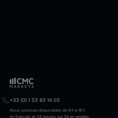
ou courte et ouvrir une position sur l'instrument
de votre choix, que le prix soit en hausse ou en
baisse.
+33 (0) 1 53 83 14 03
Nous sommes disponibles de 9 h à 18 h
en français et 24 heures sur 24 en anglais.