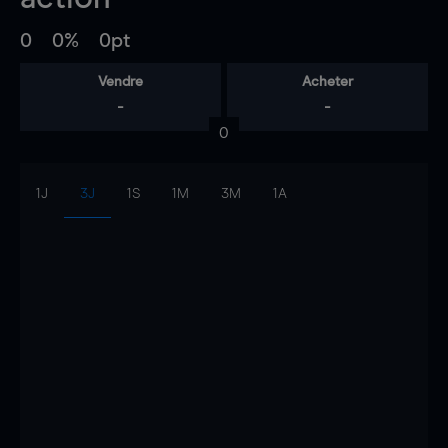
0
0%
0pt
Vendre
Acheter
-
-
0
1J
3J
1S
1M
3M
1A