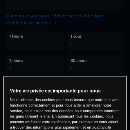
Connectez-vous pour débloquer les fonctions
graphiques avancées
1 Heure
1 Jour
-
-
7 Jours
30 Jours
-
-
Votre vie privée est importante pour nous
0
% des clients ont une position à
sur
Nous utilisons des cookies pour nous assurer que notre site web
cet actif
fonctionne correctement et pour nous aider à améliorer notre
service, nous collectons des données pour comprendre comment
les gens utilisent le site. En autorisant tous les cookies, nous
Commencez à trader
pouvons améliorer votre expérience, par exemple en vous aidant
à trouver des informations plus rapidement et en adaptant le