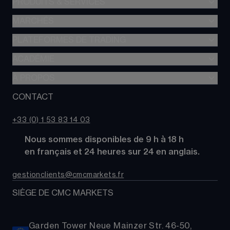
PRODUITS & SERVICES
MARCHÉS
Trading de CFD
CFD à Risque Limité
PLATEFORMES DE TRADING
Forex
Trading d’options
Indices
ACADÉMIE
CMC Next Generation
Comparez des comptes
Actions
Application mobile CMC
À PROPOS
Académie
Coûts
Matières Premières
TradingView
Glossaire
CONTACT
À propos de CMC Markets
Alpha
Obligations
MetaTrader 4 (MT4)
Actualités
Nous contacter
CMC Pro
ETFs
+33 (0) 1 53 83 14 03
Nos analystes de marché
FAQs
Cryptomonnaies
      Nous sommes disponibles de 9 h à 18 h
Support
Paniers d'Actions
      en français et 24 heures sur 24 en anglais.
Relations publiques
gestionclients@cmcmarkets.fr
SIÈGE DE CMC MARKETS
Garden Tower Neue Mainzer Str. 46-50,