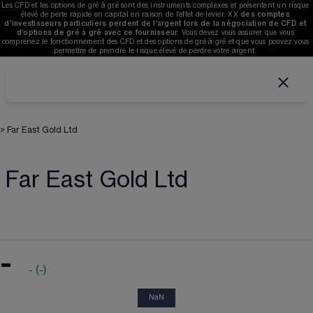
Les CFD et les options de gré à gré sont des instruments complexes et présentent un risque 
élevé de perte rapide en capital en raison de l’effet de levier. 
XX
des comptes 
d’investisseurs particuliers perdent de l’argent lors de la négociation de CFD et 
d’options de gré à gré avec ce fournisseur. 
V
ous devez vous assurer que vous 
comprenez le fonctionnement des CFD et des options de gré à gré et que vous pouvez vous 
permettre de prendre le risque élevé de perdre votre argent. 
>
Far East Gold Ltd
Far East Gold Ltd
-
-
(
-
)
NaN