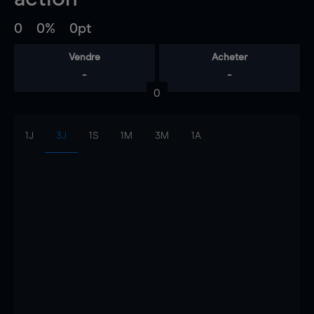
0
0%
0pt
Vendre
Acheter
-
-
0
1J
3J
1S
1M
3M
1A