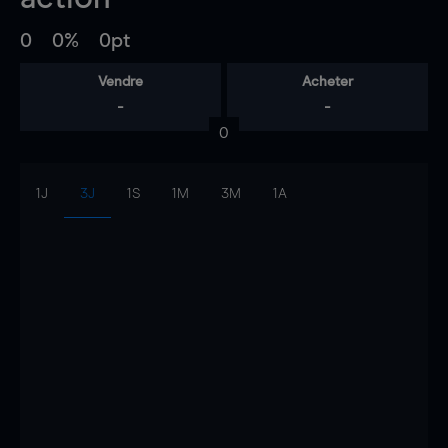
0
0%
0pt
Vendre
Acheter
-
-
0
1J
3J
1S
1M
3M
1A