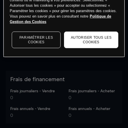
Autoriser tous les cookies » pour accepter ou sélectionnez «
Paramétrer les cookies » pour gérer les paramètres des cookies.
Vous pouvez en savoir plus en consultant notre
Politique de
Les prix sont indicatifs.
Connectez-vous
pour voir les
Gestion des Cookies
dernières données du marché.
Log in
to see latest
market data
PARAMÉTRER LES
AUTORISER TOUS LES
COOKIES
COOKIES
Frais de financement
Frais journaliers - Vendre
Frais journaliers - Acheter
0
0
Frais annuels - Vendre
Frais annuels - Acheter
0
0