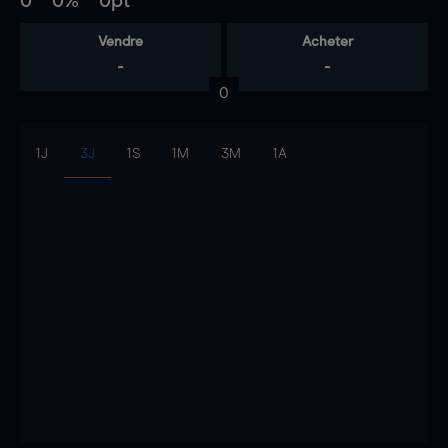
0
0%
0pt
Vendre
Acheter
-
-
0
1J
3J
1S
1M
3M
1A