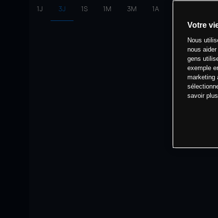
1J
3J
1S
1M
3M
1A
intervalle:
10 
Votre vi
Nous utili
nous aider
gens utilis
exemple en
marketing 
sélectionn
savoir plu