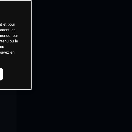
t et pour
mment les
rience, par
ntenu ou le
 ou
pouvez en