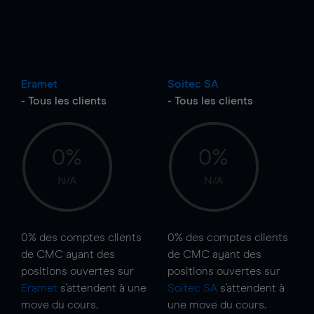
Eramet
Soitec SA
- Tous les clients
- Tous les clients
0%
0%
N/A
N/A
0%
des comptes clients
0%
des comptes clients
de CMC ayant des
de CMC ayant des
positions ouvertes sur
positions ouvertes sur
Eramet
s'attendent à une
Soitec SA
s'attendent à
move
du cours.
une
move
du cours.