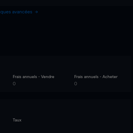
hiques avancées
Frais annuels - Vendre
Frais annuels - Acheter
0
0
Taux