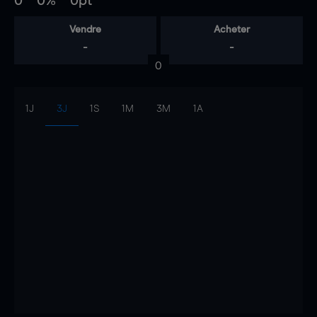
0
0%
0pt
Vendre
Acheter
-
-
0
1J
3J
1S
1M
3M
1A