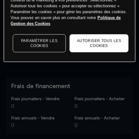
Autoriser tous les cookies » pour accepter ou sélectionnez «
Paramétrer les cookies » pour gérer les paramètres des cookies.
Vous pouvez en savoir plus en consultant notre
Politique de
Les prix sont indicatifs.
Connectez-vous
pour voir les
Gestion des Cookies
dernières données du marché.
Log in
to see latest
market data
PARAMÉTRER LES
AUTORISER TOUS LES
COOKIES
COOKIES
Frais de financement
Frais journaliers - Vendre
Frais journaliers - Acheter
0
0
Frais annuels - Vendre
Frais annuels - Acheter
0
0