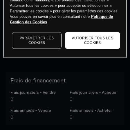
Autoriser tous les cookies » pour accepter ou sélectionnez «
Paramétrer les cookies » pour gérer les paramètres des cookies.
Vous pouvez en savoir plus en consultant notre
Politique de
Les prix sont indicatifs.
Connectez-vous
pour voir les
Gestion des Cookies
dernières données du marché.
Log in
to see latest
market data
PARAMÉTRER LES
AUTORISER TOUS LES
COOKIES
COOKIES
Frais de financement
Frais journaliers - Vendre
Frais journaliers - Acheter
0
0
Frais annuels - Vendre
Frais annuels - Acheter
0
0