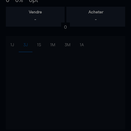
0
0%
0pt
Vendre
Acheter
-
-
0
1J
3J
1S
1M
3M
1A