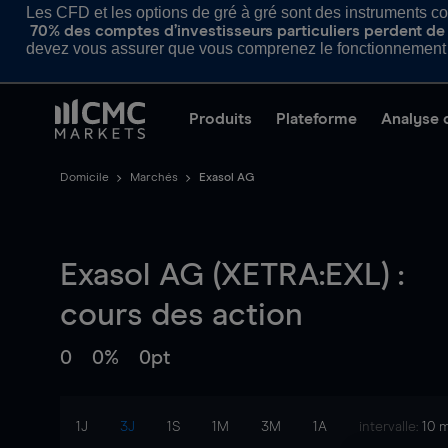
Les CFD et les options de gré à gré sont des instruments com
70% des comptes d’investisseurs particuliers perdent de l
devez vous assurer que vous comprenez le fonctionnement d
Produits
Plateforme
Analyse 
Domicile
Marchés
Exasol AG
Exasol AG (XETRA:EXL) :
cours des action
0
0%
0pt
1J
3J
1S
1M
3M
1A
intervalle:
10 