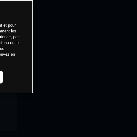
t et pour
mment les
rience, par
ntenu ou le
 ou
pouvez en