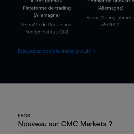
« Très bonne »
Pionnier de l'industri
Plateforme de trading
(Allemagne)
(Allemagne)
Focus Money, numér
Enquête du Deutsches
36/2022
Kundeninstitut (DKI)
Essayez un compte démo gratuit
FAQS
Nouveau sur CMC Markets ?