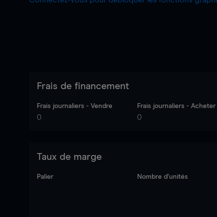
Connectez-vous pour débloquer les fonctions grap
Frais de financement
Frais journaliers - Vendre
Frais journaliers - Acheter
0
0
Taux de marge
Palier
Nombre d’unités