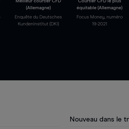
e
Meilleur courtier CFD
Courtier CFD le plus
(Allemagne)
équitable (Allemagne)
o
Enquête du Deutsches
Focus Money, numéro
Kundeninstitut (DKI)
19-2021
Nouveau dans le t