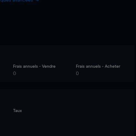
hiques avancées
Frais annuels - Vendre
Frais annuels - Acheter
0
0
Taux