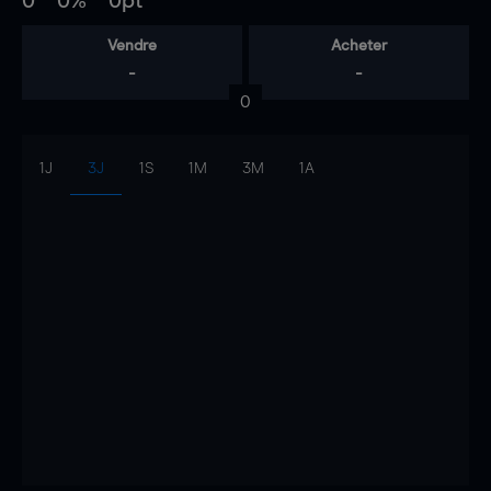
0
0%
0pt
Vendre
Acheter
-
-
0
1J
3J
1S
1M
3M
1A