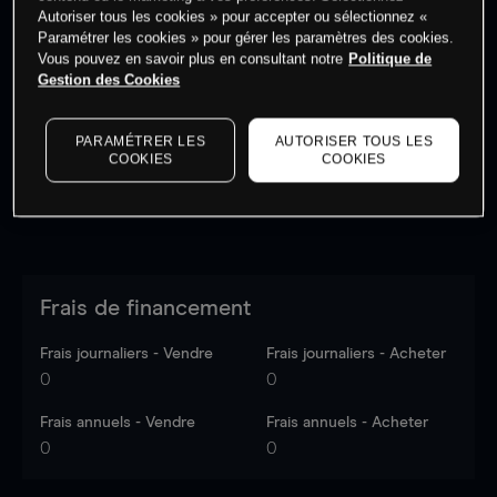
Autoriser tous les cookies » pour accepter ou sélectionnez «
Paramétrer les cookies » pour gérer les paramètres des cookies.
Vous pouvez en savoir plus en consultant notre
Politique de
Les prix sont indicatifs.
Connectez-vous
pour voir les
Gestion des Cookies
dernières données du marché.
Log in
to see latest
market data
PARAMÉTRER LES
AUTORISER TOUS LES
COOKIES
COOKIES
Frais de financement
Frais journaliers - Vendre
Frais journaliers - Acheter
0
0
Frais annuels - Vendre
Frais annuels - Acheter
0
0