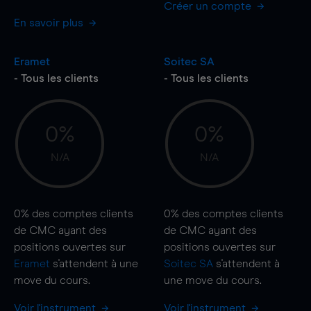
Créer un compte
En savoir plus
Eramet
Soitec SA
- Tous les clients
- Tous les clients
0%
0%
N/A
N/A
0%
des comptes clients
0%
des comptes clients
de CMC ayant des
de CMC ayant des
positions ouvertes sur
positions ouvertes sur
Eramet
s'attendent à une
Soitec SA
s'attendent à
move
du cours.
une
move
du cours.
Voir l'instrument
Voir l'instrument