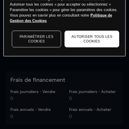
Autoriser tous les cookies » pour accepter ou sélectionnez «
Paramétrer les cookies » pour gérer les paramètres des cookies.
Vous pouvez en savoir plus en consultant notre
Politique de
Les prix sont indicatifs.
Connectez-vous
pour voir les
Gestion des Cookies
dernières données du marché.
Log in
to see latest
market data
PARAMÉTRER LES
AUTORISER TOUS LES
COOKIES
COOKIES
Frais de financement
Frais journaliers - Vendre
Frais journaliers - Acheter
0
0
Frais annuels - Vendre
Frais annuels - Acheter
0
0