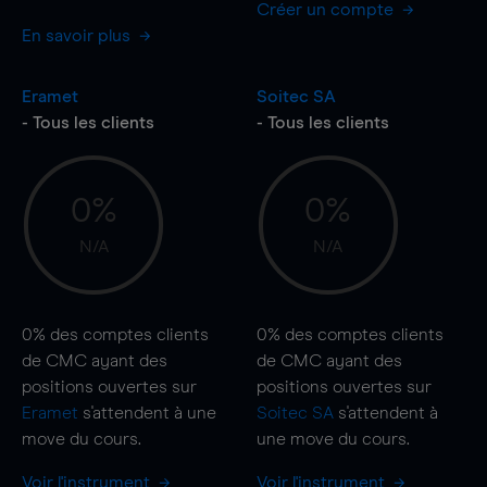
Créer un compte
En savoir plus
Eramet
Soitec SA
- Tous les clients
- Tous les clients
0%
0%
N/A
N/A
0%
des comptes clients
0%
des comptes clients
de CMC ayant des
de CMC ayant des
positions ouvertes sur
positions ouvertes sur
Eramet
s'attendent à une
Soitec SA
s'attendent à
move
du cours.
une
move
du cours.
Voir l'instrument
Voir l'instrument