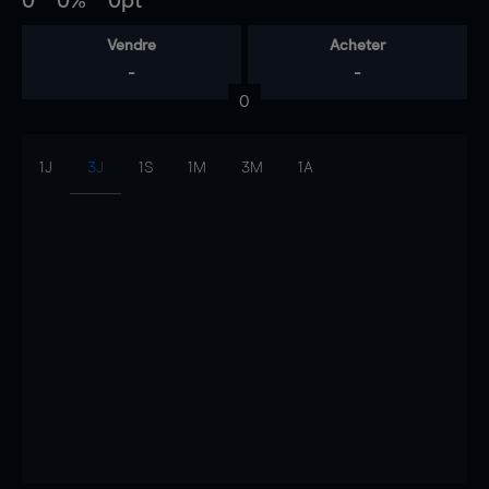
0
0%
0pt
Vendre
Acheter
-
-
0
1J
3J
1S
1M
3M
1A