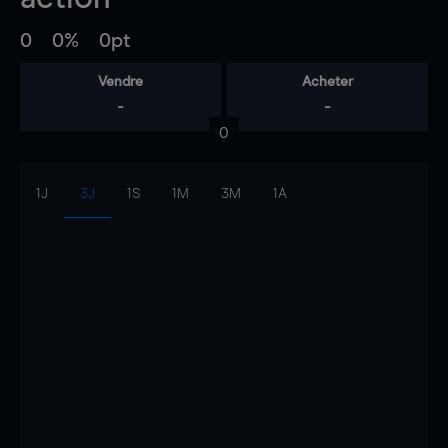
0
0%
0pt
Vendre
Acheter
-
-
0
1J
3J
1S
1M
3M
1A