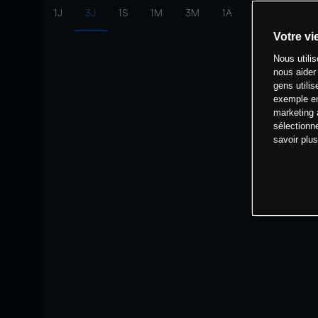
1J
3J
1S
1M
3M
1A
intervalle:
10 
Votre vi
Nous utili
nous aider
gens utilis
exemple en
marketing 
sélectionn
savoir plu