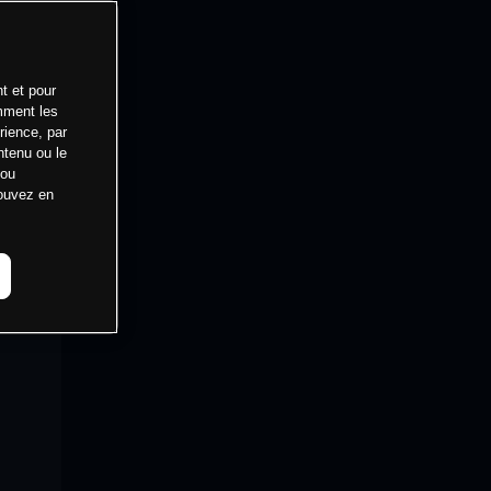
t et pour
mment les
rience, par
ntenu ou le
 ou
pouvez en