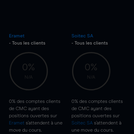
Eramet
Soitec SA
- Tous les clients
- Tous les clients
0%
0%
N/A
N/A
0%
des comptes clients
0%
des comptes clients
de CMC ayant des
de CMC ayant des
positions ouvertes sur
positions ouvertes sur
Eramet
s'attendent à une
Soitec SA
s'attendent à
move
du cours.
une
move
du cours.