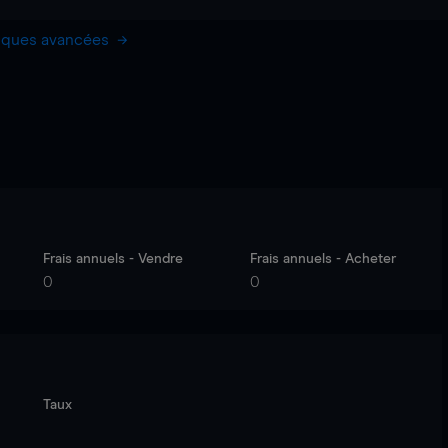
hiques avancées
Frais annuels - Vendre
Frais annuels - Acheter
0
0
Taux