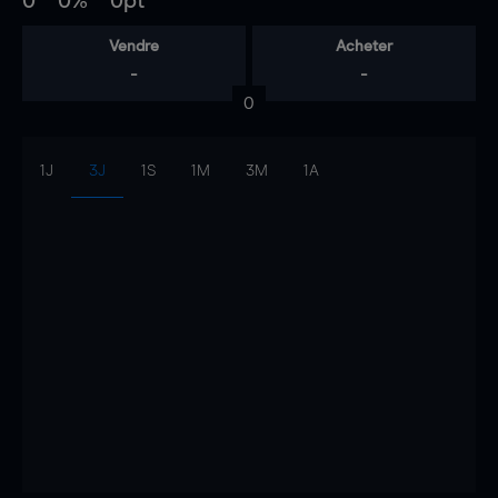
0
0%
0pt
Vendre
Acheter
-
-
0
1J
3J
1S
1M
3M
1A