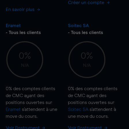
Créer un compte
En savoir plus
Eramet
Soitec SA
- Tous les clients
- Tous les clients
0%
0%
N/A
N/A
0%
des comptes clients
0%
des comptes clients
de CMC ayant des
de CMC ayant des
positions ouvertes sur
positions ouvertes sur
Eramet
s'attendent à une
Soitec SA
s'attendent à
move
du cours.
une
move
du cours.
Voir l'instrument
Voir l'instrument