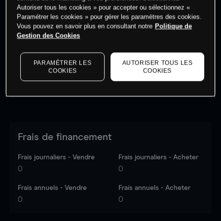
Autoriser tous les cookies » pour accepter ou sélectionnez «
Paramétrer les cookies » pour gérer les paramètres des cookies.
Vous pouvez en savoir plus en consultant notre
Politique de
Les prix sont indicatifs.
Connectez-vous
pour voir les
Gestion des Cookies
dernières données du marché.
Log in
to see latest
market data
PARAMÉTRER LES
AUTORISER TOUS LES
COOKIES
COOKIES
Frais de financement
Frais journaliers - Vendre
Frais journaliers - Acheter
0
0
Frais annuels - Vendre
Frais annuels - Acheter
0
0