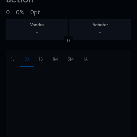
0
0%
0pt
Vendre
Acheter
-
-
0
1J
3J
1S
1M
3M
1A