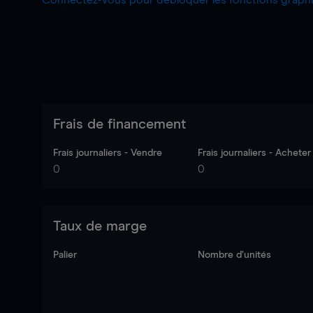
Connectez-vous pour débloquer les fonctions grap
Frais de financement
Frais journaliers - Vendre
Frais journaliers - Acheter
0
0
Taux de marge
Palier
Nombre d’unités