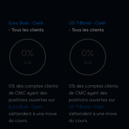
Euro Buxl - Cash
US T-Bond - Cash
- Tous les clients
- Tous les clients
0%
0%
N/A
N/A
0%
des comptes clients
0%
des comptes clients
de CMC ayant des
de CMC ayant des
positions ouvertes sur
positions ouvertes sur
Euro Buxl - Cash
US T-Bond - Cash
s'attendent à une
move
s'attendent à une
move
du cours.
du cours.