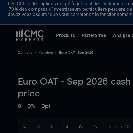
Les CFD et les options de gré à gré sont des instruments com
70% des comptes d’investisseurs particuliers perdent de l
devez vous assurer que vous comprenez le fonctionnement d
Produits
Plateforme
Analyse 
Domicile
Marchés
Euro OAT - Sep 2026
Euro OAT - Sep 2026
cash
price
0
0%
0pt
1J
3J
1S
1M
3M
1A
intervalle:
10 