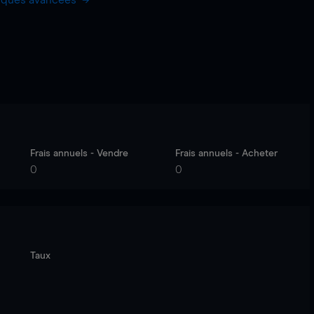
hiques avancées
Frais annuels - Vendre
Frais annuels - Acheter
0
0
Taux