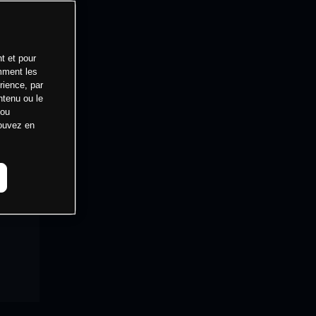
t et pour
mment les
rience, par
ntenu ou le
 ou
pouvez en