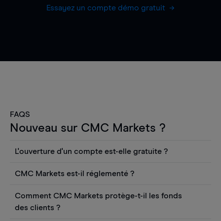
Essayez un compte démo gratuit
FAQS
Nouveau sur CMC Markets ?
L'ouverture d'un compte est-elle gratuite ?
L'ouverture d'un compte CFD en direct est
CMC Markets est-il réglementé ?
gratuite. Vous pouvez également consulter les
CMC Markets Germany GmbH est une société
cours et utiliser des outils tels que les graphiques,
Comment CMC Markets protège-t-il les fonds
autorisée et réglementée par l'autorité fédérale
les informations Reuters ou les rapports
des clients ?
allemande de surveillance financière (BaFin) sous
quantitatifs sur les actions Morningstar, sans