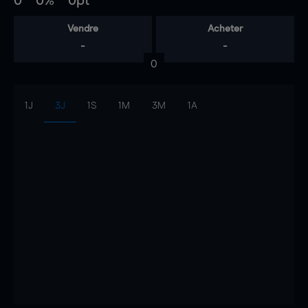
0
0%
0pt
Vendre
Acheter
-
-
0
1J
3J
1S
1M
3M
1A