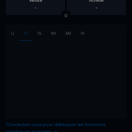
Vendre
Acheter
-
-
0
1J
3J
1S
1M
3M
1A
Connectez-vous pour débloquer les fonctions
graphiques avancées