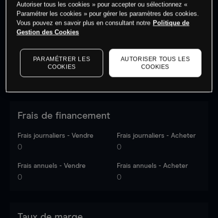
Autoriser tous les cookies » pour accepter ou sélectionnez «
Les prix sont indicatifs.
Connectez-vous
pour voir les
Paramétrer les cookies » pour gérer les paramètres des cookies.
dernières données du marché.
Log in
to see latest
Vous pouvez en savoir plus en consultant notre
Politique de
market data
Gestion des Cookies
PARAMÉTRER LES
AUTORISER TOUS LES
COOKIES
COOKIES
Frais de financement
Frais journaliers - Vendre
Frais journaliers - Acheter
0
0
Frais annuels - Vendre
Frais annuels - Acheter
0
0
Taux de marge