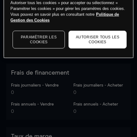
Autoriser tous les cookies » pour accepter ou sélectionnez «
Les prix sont indicatifs.
Connectez-vous
pour voir les
Paramétrer les cookies » pour gérer les paramètres des cookies.
dernières données du marché.
Log in
to see latest
Vous pouvez en savoir plus en consultant notre
Politique de
market data
Gestion des Cookies
PARAMÉTRER LES
AUTORISER TOUS LES
COOKIES
COOKIES
Frais de financement
Frais journaliers - Vendre
Frais journaliers - Acheter
0
0
Frais annuels - Vendre
Frais annuels - Acheter
0
0
Taux de marge