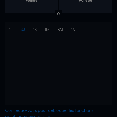
Vendre
Acheter
-
-
0
1J
3J
1S
1M
3M
1A
Connectez-vous pour débloquer les fonctions
graphiques avancées