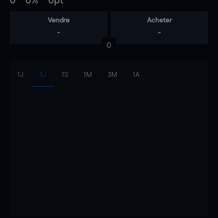
0
0%
0pt
Vendre
Acheter
-
-
0
1J
3J
1S
1M
3M
1A