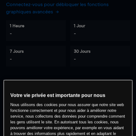
Connectez-vous pour débloquer les fonctions
graphiques avancées
1 Heure
1 Jour
-
-
7 Jours
30 Jours
-
-
0
% des clients ont une position à
sur
cet actif
Votre vie privée est importante pour nous
Nous utilisons des cookies pour nous assurer que notre site web
fonctionne correctement et pour nous aider à améliorer notre
Commencez à trader
service, nous collectons des données pour comprendre comment
les gens utilisent le site. En autorisant tous les cookies, nous
pouvons améliorer votre expérience, par exemple en vous aidant
à trouver des informations plus rapidement et en adaptant le