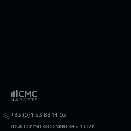
pouvez également prendre une position longue
ou courte et ouvrir une position sur l'instrument
de votre choix, que le prix soit en hausse ou en
baisse.
+33 (0) 1 53 83 14 03
Nous sommes disponibles de 9 h à 18 h