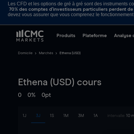
Les CFD et les options de gré à gré sont des instruments com
70% des comptes d’investisseurs particuliers perdent de l
devez vous assurer que vous comprenez le fonctionnement d
Produits
Plateforme
Analyse 
Domicile
Marchés
Ethena (USD)
Ethena (USD)
cours
0
0%
0pt
1J
3J
1S
1M
3M
1A
intervalle:
10 