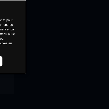
t et pour
mment les
rience, par
ntenu ou le
 ou
pouvez en