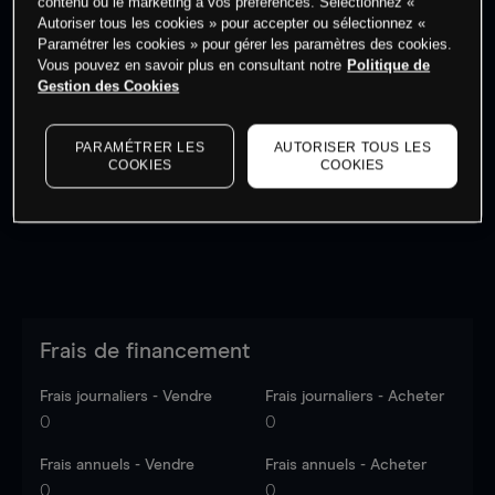
contenu ou le marketing à vos préférences. Sélectionnez «
Autoriser tous les cookies » pour accepter ou sélectionnez «
Paramétrer les cookies » pour gérer les paramètres des cookies.
Vous pouvez en savoir plus en consultant notre
Politique de
Gestion des Cookies
Les prix sont indicatifs.
Connectez-vous
pour voir les
dernières données du marché.
Log in
to see latest
PARAMÉTRER LES
AUTORISER TOUS LES
market data
COOKIES
COOKIES
Frais de financement
Frais journaliers - Vendre
Frais journaliers - Acheter
0
0
Frais annuels - Vendre
Frais annuels - Acheter
0
0