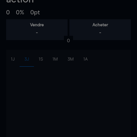
0
0%
0pt
Vendre
Acheter
-
-
0
1J
3J
1S
1M
3M
1A