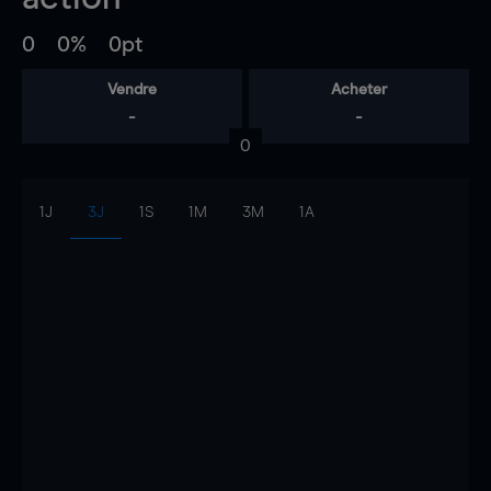
0
0%
0pt
Vendre
Acheter
-
-
0
1J
3J
1S
1M
3M
1A