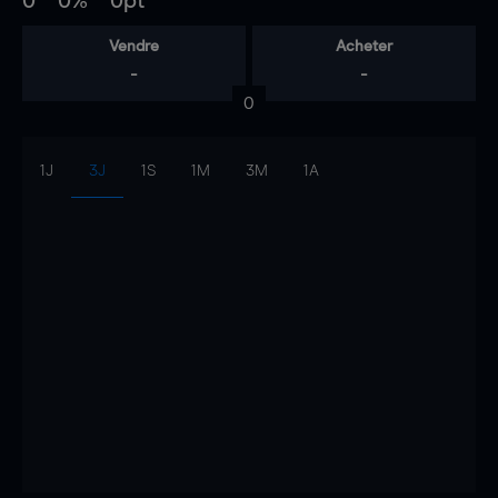
0
0%
0pt
Vendre
Acheter
-
-
0
1J
3J
1S
1M
3M
1A