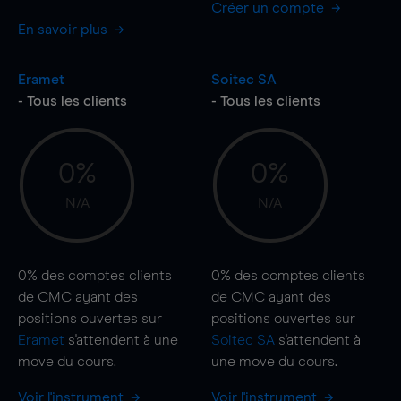
Créer un compte
En savoir plus
Eramet
Soitec SA
- Tous les clients
- Tous les clients
0%
0%
N/A
N/A
0%
des comptes clients
0%
des comptes clients
de CMC ayant des
de CMC ayant des
positions ouvertes sur
positions ouvertes sur
Eramet
s'attendent à une
Soitec SA
s'attendent à
move
du cours.
une
move
du cours.
Voir l'instrument
Voir l'instrument