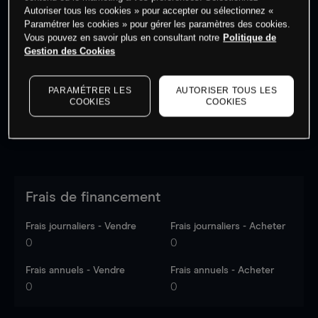
Autoriser tous les cookies » pour accepter ou sélectionnez «
Paramétrer les cookies » pour gérer les paramètres des cookies.
Vous pouvez en savoir plus en consultant notre
Politique de
Les prix sont indicatifs.
Connectez-vous
pour voir les
Gestion des Cookies
dernières données du marché.
Log in
to see latest
market data
PARAMÉTRER LES
AUTORISER TOUS LES
COOKIES
COOKIES
Frais de financement
Frais journaliers - Vendre
Frais journaliers - Acheter
0
0
Frais annuels - Vendre
Frais annuels - Acheter
0
0