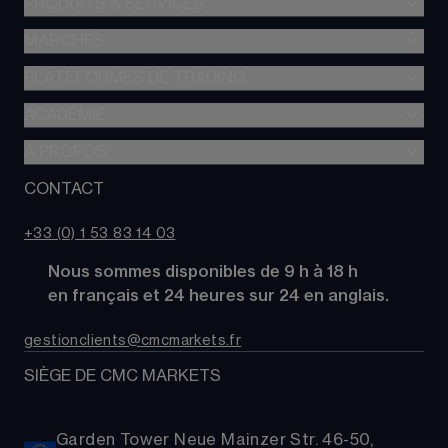
PRODUITS & SERVICES
MARCHÉS
Trading de CFD
CFD à Risque Limité
PLATEFORMES DE TRADING
Forex
Trading d’options
Indices
ACADÉMIE
CMC Next Generation
Comparez des comptes
Actions
Application mobile CMC
À PROPOS
Académie
Coûts
Matières Premières
TradingView
Glossaire
CONTACT
À propos de CMC Markets
Alpha
Obligations
MetaTrader 4 (MT4)
Actualités
Nous contacter
CMC Pro
ETFs
+33 (0) 1 53 83 14 03
Nos analystes de marché
FAQs
Cryptomonnaies
      Nous sommes disponibles de 9 h à 18 h
Support
Paniers d'Actions
      en français et 24 heures sur 24 en anglais.
Relations publiques
gestionclients@cmcmarkets.fr
SIÈGE DE CMC MARKETS
Garden Tower Neue Mainzer Str. 46-50,