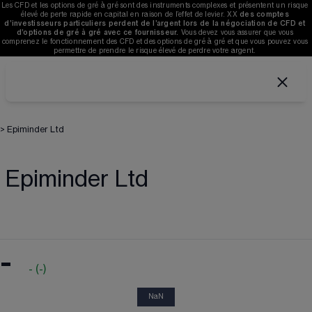
Les CFD et les options de gré à gré sont des instruments complexes et présentent un risque 
élevé de perte rapide en capital en raison de l’effet de levier. 
XX
des comptes 
d’investisseurs particuliers perdent de l’argent lors de la négociation de CFD et 
d’options de gré à gré avec ce fournisseur. 
V
ous devez vous assurer que vous 
comprenez le fonctionnement des CFD et des options de gré à gré et que vous pouvez vous 
permettre de prendre le risque élevé de perdre votre argent. 
>
Epiminder Ltd
Epiminder Ltd
-
-
(
-
)
NaN