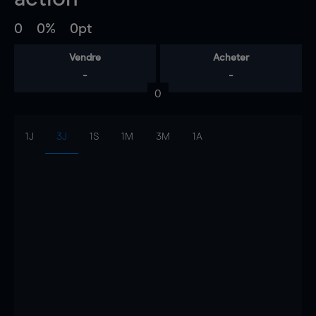
0
0%
0pt
Vendre
Acheter
-
-
0
1J
3J
1S
1M
3M
1A