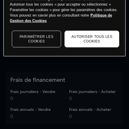
Autoriser tous les cookies » pour accepter ou sélectionnez «
Paramétrer les cookies » pour gérer les paramètres des cookies.
Vous pouvez en savoir plus en consultant notre
Politique de
Les prix sont indicatifs.
Connectez-vous
pour voir les
Gestion des Cookies
dernières données du marché.
Log in
to see latest
market data
PARAMÉTRER LES
AUTORISER TOUS LES
COOKIES
COOKIES
Frais de financement
Frais journaliers - Vendre
Frais journaliers - Acheter
0
0
Frais annuels - Vendre
Frais annuels - Acheter
0
0