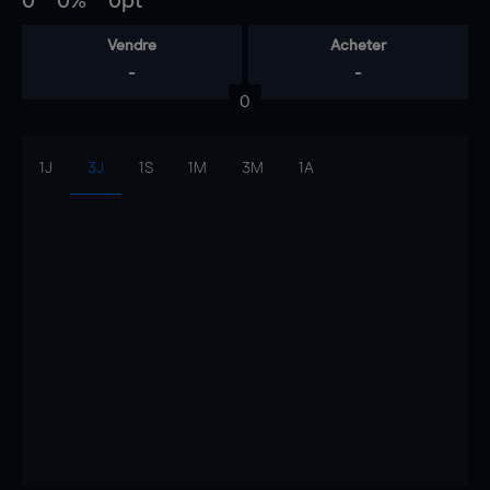
0
0%
0pt
Vendre
Acheter
-
-
0
1J
3J
1S
1M
3M
1A