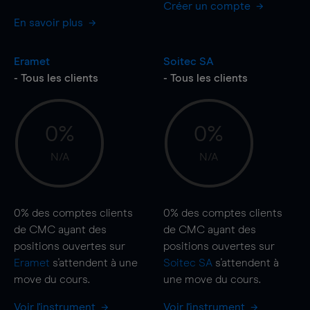
Créer un compte
En savoir plus
Eramet
Soitec SA
- Tous les clients
- Tous les clients
0%
0%
N/A
N/A
0%
des comptes clients
0%
des comptes clients
de CMC ayant des
de CMC ayant des
positions ouvertes sur
positions ouvertes sur
Eramet
s'attendent à une
Soitec SA
s'attendent à
move
du cours.
une
move
du cours.
Voir l'instrument
Voir l'instrument