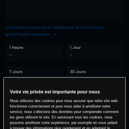
Connectez-vous pour débloquer les fonctions
graphiques avancées
1 Heure
1 Jour
-
-
7 Jours
30 Jours
-
-
Votre vie privée est importante pour nous
Nous utilisons des cookies pour nous assurer que notre site web
0
% des clients ont une position à
sur
fonctionne correctement et pour nous aider à améliorer notre
cet actif
service, nous collectons des données pour comprendre comment
les gens utilisent le site. En autorisant tous les cookies, nous
pouvons améliorer votre expérience, par exemple en vous aidant
à trouver des informations plus rapidement et en adaptant le