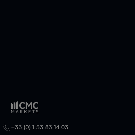
efficacement votre risque. Avec les CFD, vous
pouvez également prendre une position longue
ou courte et ouvrir une position sur l'instrument
de votre choix, que le prix soit en hausse ou en
baisse.
+33 (0) 1 53 83 14 03