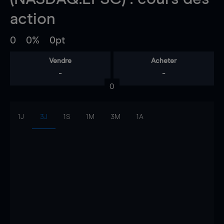
action
0
0%
0pt
Vendre
Acheter
-
-
0
1J
3J
1S
1M
3M
1A