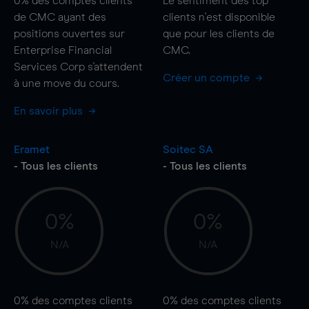
0%
des comptes clients
Le sentiment des top
de CMC ayant des
clients n'est disponible
positions ouvertes sur
que pour les clients de
Enterprise Financial
CMC.
Services Corp s'attendent
Créer un compte
à une
move
du cours.
En savoir plus
Eramet
Soitec SA
- Tous les clients
- Tous les clients
0%
0%
N/A
N/A
0%
des comptes clients
0%
des comptes clients