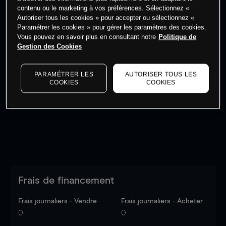
Commencez à trader
contenu ou le marketing à vos préférences. Sélectionnez «
Autoriser tous les cookies » pour accepter ou sélectionnez «
Paramétrer les cookies » pour gérer les paramètres des cookies.
Vous pouvez en savoir plus en consultant notre
Politique de
Gestion des Cookies
Les prix sont indicatifs.
Connectez-vous
pour voir les
PARAMÉTRER LES
AUTORISER TOUS LES
dernières données du marché.
Log in
to see latest
COOKIES
COOKIES
market data
Frais de financement
Frais journaliers - Vendre
Frais journaliers - Acheter
0
0