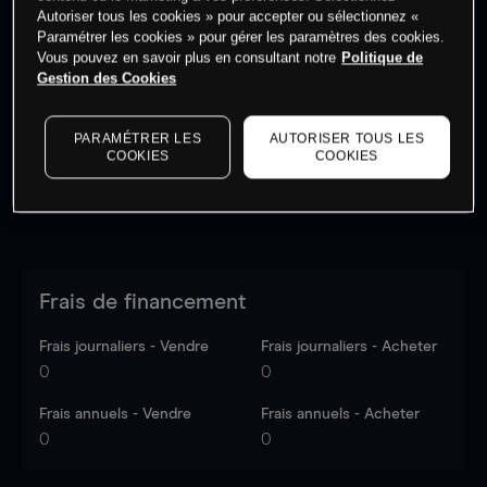
Autoriser tous les cookies » pour accepter ou sélectionnez «
Paramétrer les cookies » pour gérer les paramètres des cookies.
Vous pouvez en savoir plus en consultant notre
Politique de
Les prix sont indicatifs.
Connectez-vous
pour voir les
Gestion des Cookies
dernières données du marché.
Log in
to see latest
market data
PARAMÉTRER LES
AUTORISER TOUS LES
COOKIES
COOKIES
Frais de financement
Frais journaliers - Vendre
Frais journaliers - Acheter
0
0
Frais annuels - Vendre
Frais annuels - Acheter
0
0