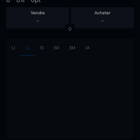
0
0%
0pt
Vendre
Acheter
-
-
0
1J
3J
1S
1M
3M
1A