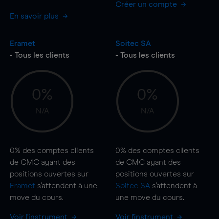
Créer un compte
En savoir plus
Eramet
Soitec SA
- Tous les clients
- Tous les clients
0%
0%
N/A
N/A
0%
des comptes clients
0%
des comptes clients
de CMC ayant des
de CMC ayant des
positions ouvertes sur
positions ouvertes sur
Eramet
s'attendent à une
Soitec SA
s'attendent à
move
du cours.
une
move
du cours.
Voir l'instrument
Voir l'instrument