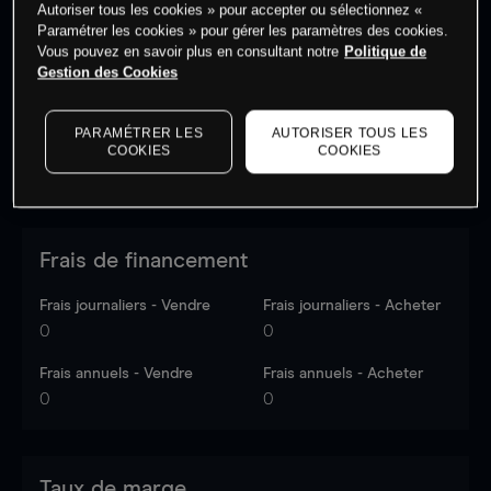
Autoriser tous les cookies » pour accepter ou sélectionnez «
Les prix sont indicatifs.
Connectez-vous
pour voir les
Paramétrer les cookies » pour gérer les paramètres des cookies.
dernières données du marché.
Log in
to see latest
Vous pouvez en savoir plus en consultant notre
Politique de
market data
Gestion des Cookies
PARAMÉTRER LES
AUTORISER TOUS LES
COOKIES
COOKIES
Frais de financement
Frais journaliers - Vendre
Frais journaliers - Acheter
0
0
Frais annuels - Vendre
Frais annuels - Acheter
0
0
Taux de marge