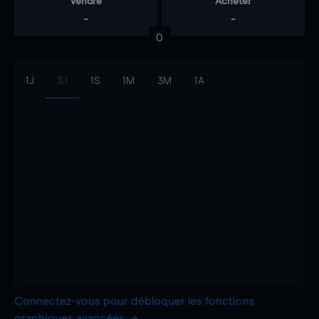
Vendre
Acheter
-
-
0
1J
3J
1S
1M
3M
1A
Connectez-vous pour débloquer les fonctions
graphiques avancées