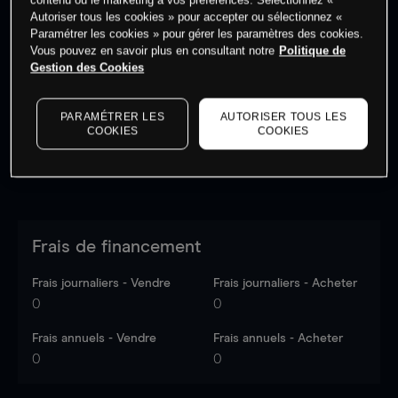
Autoriser tous les cookies » pour accepter ou sélectionnez «
Paramétrer les cookies » pour gérer les paramètres des cookies.
Vous pouvez en savoir plus en consultant notre
Politique de
Les prix sont indicatifs.
Connectez-vous
pour voir les
Gestion des Cookies
dernières données du marché.
Log in
to see latest
market data
PARAMÉTRER LES
AUTORISER TOUS LES
COOKIES
COOKIES
Frais de financement
Frais journaliers - Vendre
Frais journaliers - Acheter
0
0
Frais annuels - Vendre
Frais annuels - Acheter
0
0