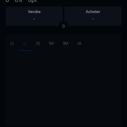
0
0%
0pt
Vendre
Acheter
-
-
0
1J
3J
1S
1M
3M
1A