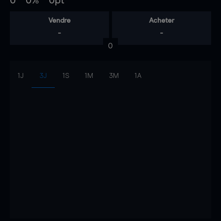
0
0%
0pt
Vendre
Acheter
-
-
0
1J
3J
1S
1M
3M
1A