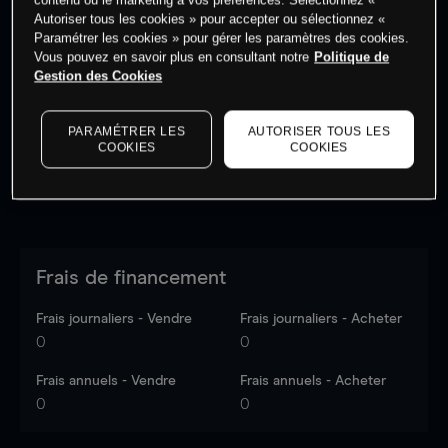
Autoriser tous les cookies » pour accepter ou sélectionnez «
Paramétrer les cookies » pour gérer les paramètres des cookies.
Vous pouvez en savoir plus en consultant notre
Politique de
Les prix sont indicatifs.
Connectez-vous
pour voir les
Gestion des Cookies
dernières données du marché.
Log in
to see latest
market data
PARAMÉTRER LES
AUTORISER TOUS LES
COOKIES
COOKIES
Frais de financement
Frais journaliers - Vendre
Frais journaliers - Acheter
0
0
Frais annuels - Vendre
Frais annuels - Acheter
0
0