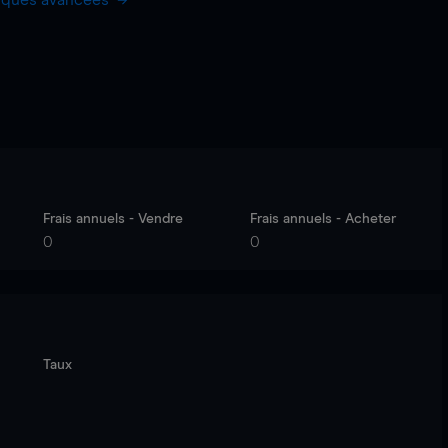
hiques avancées
Frais annuels - Vendre
Frais annuels - Acheter
0
0
Taux