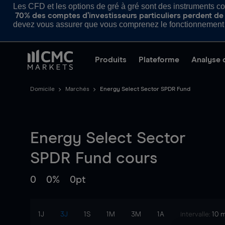
Les CFD et les options de gré à gré sont des instruments com
70% des comptes d’investisseurs particuliers perdent de l
devez vous assurer que vous comprenez le fonctionnement d
Produits
Plateforme
Analyse 
Domicile
Marchés
Energy Select Sector SPDR Fund
Energy Select Sector
SPDR Fund
cours
0
0%
0pt
1J
3J
1S
1M
3M
1A
intervalle:
10 