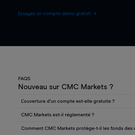
Essayez un compte démo gratuit
FAQS
Nouveau sur CMC Markets ?
L'ouverture d'un compte est-elle gratuite ?
L'ouverture d'un compte CFD en direct est gratuite.
CMC Markets est-il réglementé ?
consulter les cours et utiliser des outils tels que les 
CMC Markets Germany GmbH est une société autor
informations Reuters ou les rapports quantitatifs sur 
Comment CMC Markets protège-t-il les fonds des c
par l'autorité fédérale allemande de surveillance finan
Morningstar, sans frais. Toutefois, vous devrez dépos