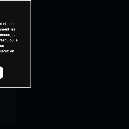
t et pour
mment les
rience, par
ntenu ou le
 ou
pouvez en