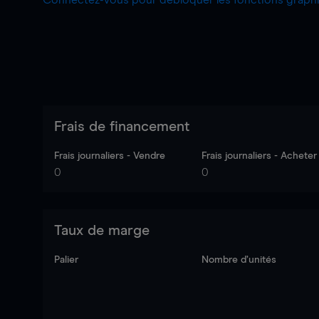
Connectez-vous pour débloquer les fonctions grap
Frais de financement
Frais journaliers - Vendre
Frais journaliers - Acheter
0
0
Taux de marge
Palier
Nombre d’unités