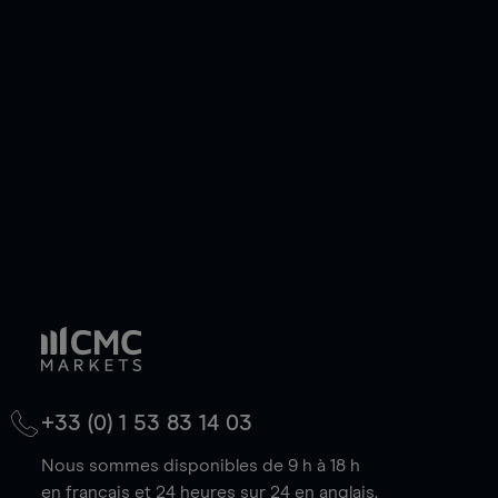
ou courte et ouvrir une position sur l'instrument
de votre choix, que le prix soit en hausse ou en
baisse.
+33 (0) 1 53 83 14 03
Nous sommes disponibles de 9 h à 18 h
en français et 24 heures sur 24 en anglais.