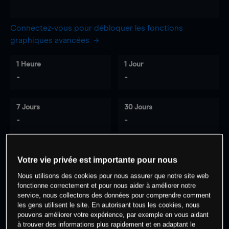
Connectez-vous pour débloquer les fonctions
graphiques avancées
1 Heure
1 Jour
-
-
7 Jours
30 Jours
-
-
Votre vie privée est importante pour nous
0
% des clients ont une position à
sur
Nous utilisons des cookies pour nous assurer que notre site web
cet actif
fonctionne correctement et pour nous aider à améliorer notre
service, nous collectons des données pour comprendre comment
les gens utilisent le site. En autorisant tous les cookies, nous
Commencez à trader
pouvons améliorer votre expérience, par exemple en vous aidant
à trouver des informations plus rapidement et en adaptant le