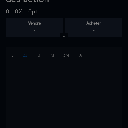
0
0%
0pt
Vendre
Acheter
-
-
0
1J
3J
1S
1M
3M
1A